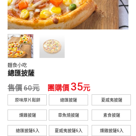
麵食小吃
總匯披薩
35
售價
60
元
團購價
元
原味厚片鬆餅
總匯披薩
夏威夷披薩
燻雞披薩
章魚燒披薩
素食披薩
總匯披薩6入
夏威夷披薩6入
燻雞披薩6入