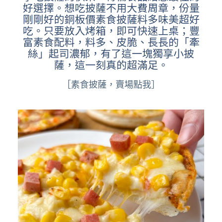
好選擇。想吃披薩不用大費周章，份量
剛剛好的銅板價素食披薩料多味美超好
吃。只要放入烤箱，即可快速上桌；豐
富素食配料，料多、皮脆、
長長的「牽
絲」
起司濃郁，有了這一塊獨享小披
薩，這一刻真的超滿足。
［素食披薩，賣場點我］