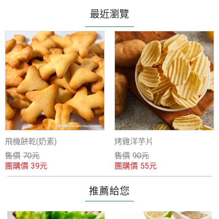
最近瀏覽
飛機餅乾(奶素)
烤雞洋芋片
售價
70
元
售價
90
元
團購價
團購價
39
元
55
元
推薦給您