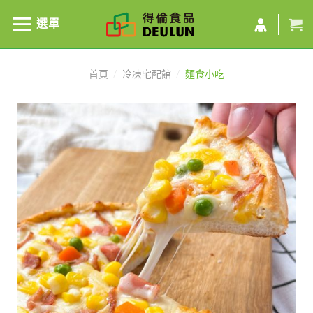
選單
首頁
/
冷凍宅配館
/
麵食小吃