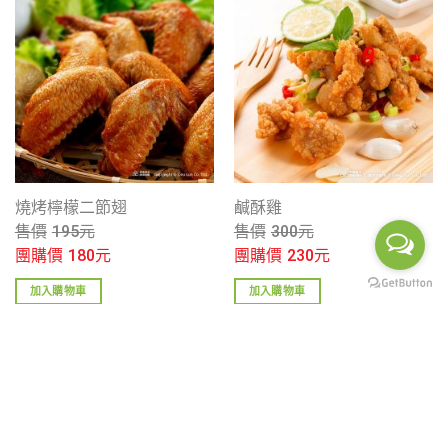
燒烤檸檬二節翅
鹹酥雞
售價
195
元
售價
300
元
團購價
180
元
團購價
230
元
加入購物車
加入購物車
關於我們
購物說明
品牌故事
訂購說明