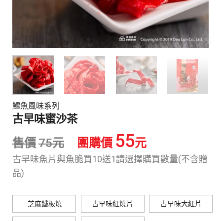
鱈魚風味系列
古早味蜜沙茶
55
售價
75
元
團購價
元
古早味魚片與魚脆買10送1請選擇購買數量(不含贈
品)
芝麻鐵板燒
古早味紅燒片
古早味大紅片