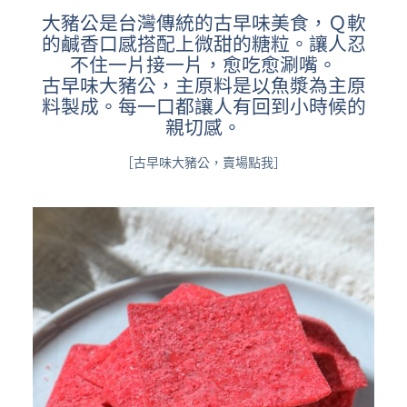
大豬公是台灣傳統的古早味美食，Ｑ軟
的鹹香口感搭配上微甜的糖粒。讓人忍
不住一片接一片，愈吃愈涮嘴。
古早味大豬公，主原料是以魚漿為主原
料製成。每一口都讓人有回到小時候的
親切感。
［古早味大豬公，賣場點我］