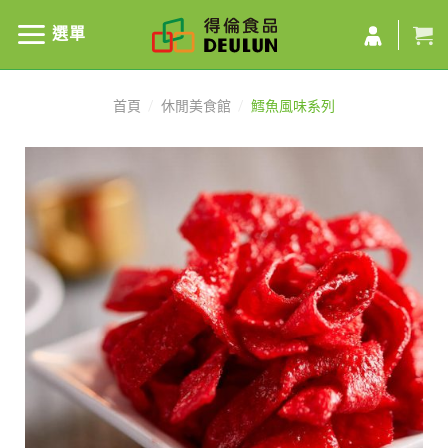
選單
首頁
/
休閒美食館
/
鱈魚風味系列