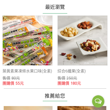
最近瀏覽
葉黃素果凍條水果口味(全素)
綜合6纖果(全素)
售價
80
元
售價
250
元
團購價
團購價
55
元
180
元
推薦給您