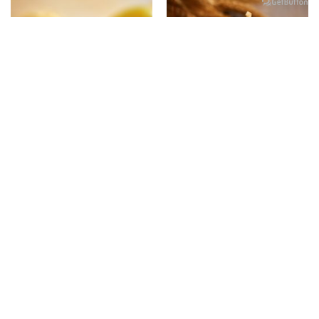
好ONE豆鹹蛋蟹黃
鱈魚風味滷味片
售價
135
元
售價
150
元
團購價
90
元
團購價
80
元
加入購物車
加入購物車
關於我們
購物說明
品牌故事
訂購說明