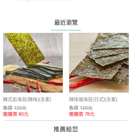
最近瀏覽
韓式岩海苔(辣味)(全素)
辣味燒海苔(日式)(全素)
售價
120
元
售價
120
元
團購價
團購價
80
元
78
元
推薦給您