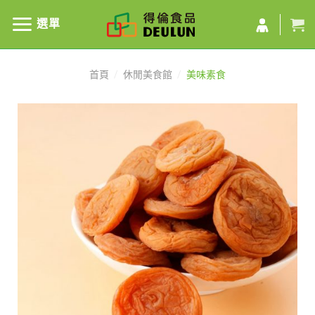
選單
首頁
/
休閒美食館
/
美味素食