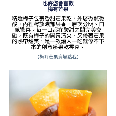
也許您會喜歡
梅有芒果
精選梅子包裹香甜芒果乾，外層微鹹微
酸，內裡釋放濃郁果香，層次分明、口
感驚喜。每一口都在酸甜之間完美交
融，既有梅子的開胃清爽，又帶著芒果
的熱帶甜美，是一款讓人一吃就停不下
來的創意系果乾零食。
【梅有芒果賣場點我】