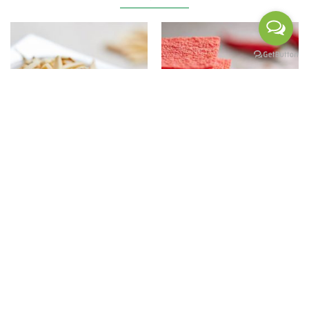
杏仁小魚
古早味大紅片
售價
205
元
售價
75
元
團購價
150
元
團購價
55
元
加入購物車
加入購物車
關於我們
購物說明