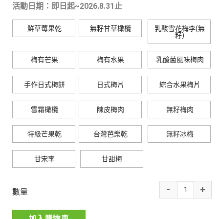
活動日期：即日起~
2026.8.31止
鮮草莓果乾
無籽甘草橄欖
乳酸雪花梅李(無
籽)
梅有芒果
梅有水果
乳酸菌風味梅肉
手作日式梅餅
日式梅片
綜合水果梅片
雪霜橄欖
陳皮梅肉
無籽梅肉
特級芒果乾
台灣芭樂乾
無籽冰梅
甘宋李
甘甜梅
數量