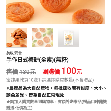
美味素食
手作日式梅餅(全素)(無籽)
100
售價
130
元
團購價
元
蜜餞果乾買10送1-請選擇購買數量(不含贈品)
※農產品為大自然產物，每批採收若有甜度、大小、
顏色差異、皆為自然正常現象
★請加入購買數量到購物車，會額外送贈品(贈品口味隨機
贈送.低價為主)