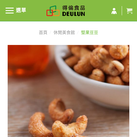
選單
首頁
/
休閒美食館
/
堅果豆豆