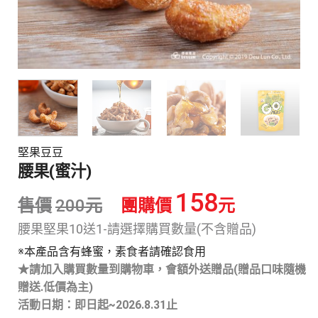
堅果豆豆
腰果(蜜汁)
158
售價
200
元
團購價
元
腰果堅果10送1-請選擇購買數量(不含贈品)
※本產品含有蜂蜜，素食者請確認食用
★請加入購買數量到購物車，會額外送贈品(贈品口味隨機
贈送.低價為主)
活動日期：即日起~
2026.8.31止