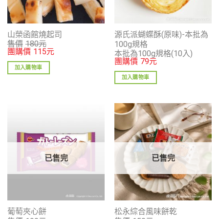
山榮函館燒起司
源氏派蝴蝶酥(原味)-本批為
售價
180
元
100g規格
團購價
115
元
本批為100g規格(10入)
團購價
79
元
加入購物車
加入購物車
已售完
已售完
葡萄夾心餅
松永綜合風味餅乾