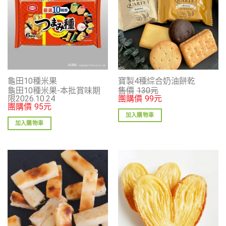
龜田10種米果
寶製4種綜合奶油餅乾
龜田10種米果-本批賞味期
售價
130
元
限2026.10.24
團購價
99
元
團購價
95
元
加入購物車
加入購物車