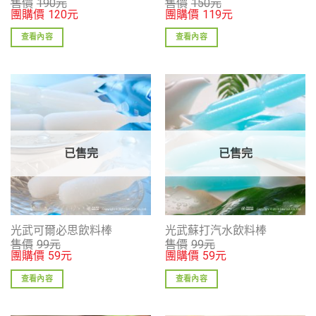
售價
190
元
售價
150
元
團購價
120
元
團購價
119
元
查看內容
查看內容
已售完
已售完
光武可爾必思飲料棒
光武蘇打汽水飲料棒
售價
99
元
售價
99
元
團購價
59
元
團購價
59
元
查看內容
查看內容