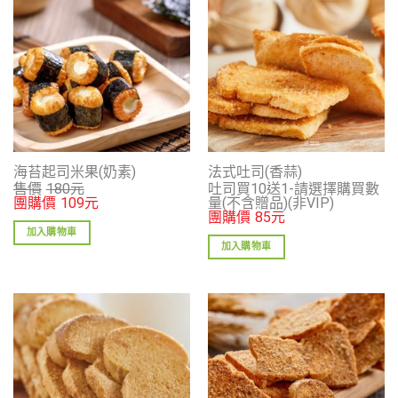
海苔起司米果(奶素)
法式吐司(香蒜)
售價
180
元
吐司買10送1-請選擇購買數
團購價
109
元
量(不含贈品)(非VIP)
團購價
85
元
加入購物車
加入購物車