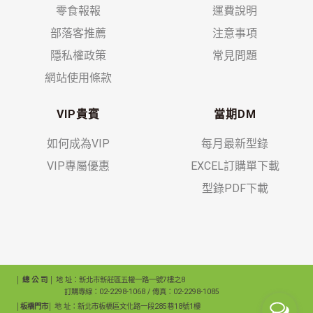
零食報報
運費說明
部落客推薦
注意事項
隱私權政策
常見問題
網站使用條款
VIP貴賓
當期DM
如何成為VIP
每月最新型錄
VIP專屬優惠
EXCEL訂購單下載
型錄PDF下載
│ 總 公 司 │
地 址：新北市新莊區五權一路一號7樓之8
訂購專線：02-2298-1068 / 傳真：02-2298-1085
│板橋門市│
地 址：新北市板橋區文化路一段285巷18號1樓