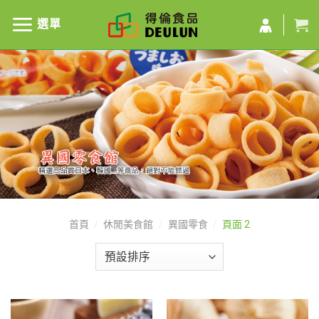
選單
首頁
/
休閒美食館
/
異國零食
/
頁面 2