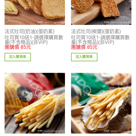
法式吐司(奶油)(蛋奶素)
法式吐司(椒鹽)(蛋奶素)
吐司買10送1-請選擇購買數
吐司買10送1-請選擇購買數
量(不含贈品)(非VIP)
量(不含贈品)(非VIP)
團購價
85
元
團購價
85
元
加入購物車
加入購物車