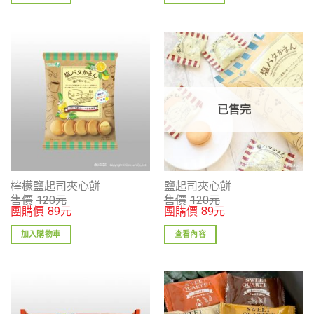
已售完
檸檬鹽起司夾心餅
鹽起司夾心餅
售價
120
元
售價
120
元
團購價
89
元
團購價
89
元
加入購物車
查看內容