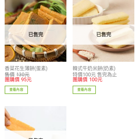
已售完
已售完
香菜花生薄餅(蛋素)
韓式牛奶米餅(奶素)
售價
130
元
特價100元 售完為止
團購價
95
元
團購價
100
元
查看內容
查看內容