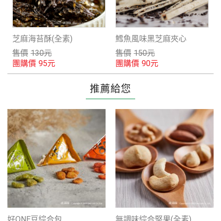
芝麻海苔酥(全素)
鱈魚風味黑芝麻夾心
售價
130
元
售價
150
元
團購價
團購價
95
元
90
元
推薦給您
好ONE豆綜合包
無調味綜合堅果(全素)