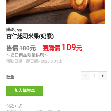
餅乾小品
杏仁起司米果(奶素)
109
售價
180
元
團購價
元
～進口商品限量供應～
活動日期：即日起~2026.8.31止
數量
加入購物車
付款方式：