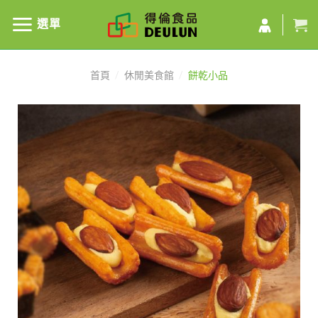
選單
首頁
/
休閒美食館
/
餅乾小品