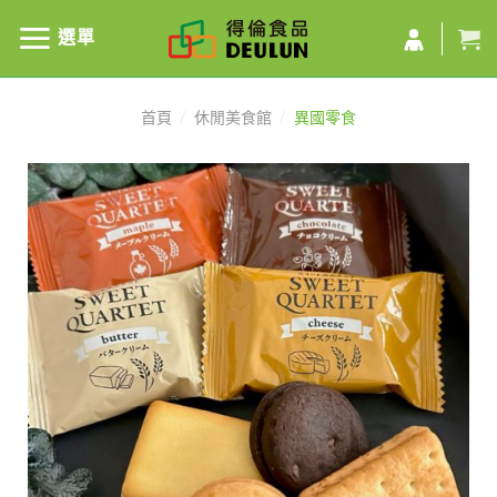
選單
首頁
/
休閒美食館
/
異國零食