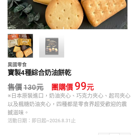
異國零食
寶製4種綜合奶油餅乾
99
售價
130
元
團購價
元
※日本原裝進口，奶油夾心、巧克力夾心、起司夾心
以及楓糖奶油夾心，四種都是零食界超受歡迎的震
撼滋味。
活動日期：即日起~2026.8.31止