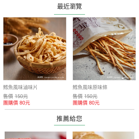
最近瀏覽
鱈魚風味滷味片
鱈魚風味原味條
售價
150
元
售價
150
元
團購價
團購價
80
元
80
元
推薦給您