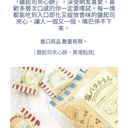
「鹽起司夾心餅」，深受網友喜愛，喜
歡多層次口感的你一定要嚐試。每一塊
都能吃到入口即化又綻放香味的鹽起司
夾心，讓人一個又一個，嘴巴停不下
來。
進口商品 數量有限。
[ 鹽起司夾心餅，賣場點我]