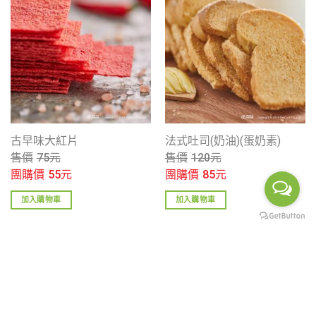
古早味大紅片
法式吐司(奶油)(蛋奶素)
售價
75
元
售價
120
元
團購價
55
元
團購價
85
元
加入購物車
加入購物車
關於我們
購物說明
品牌故事
訂購說明