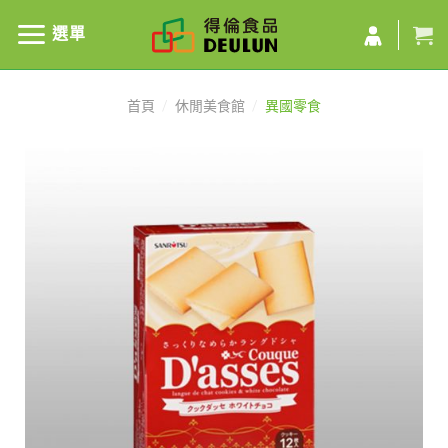
選單
首頁
/
休閒美食館
/
異國零食