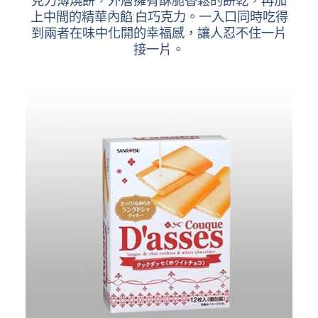
克力薄燒餅，外層擁有酥脆香鬆的餅乾，再加
上中間的精華內餡:白巧克力。一入口同時吃得
到兩者在味中化開的幸福感，讓人忍不住一片
接一片。