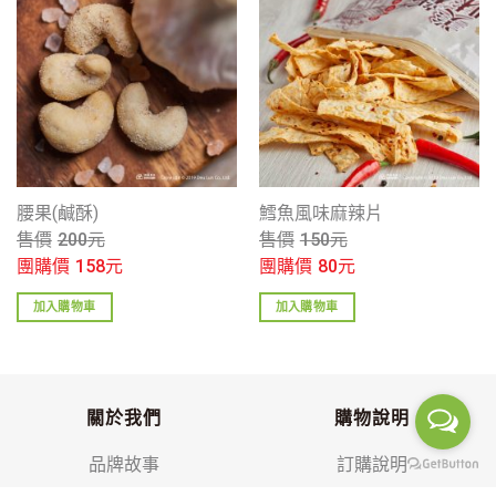
腰果(鹹酥)
鱈魚風味麻辣片
售價
200
元
售價
150
元
團購價
158
元
團購價
80
元
加入購物車
加入購物車
關於我們
購物說明
品牌故事
訂購說明