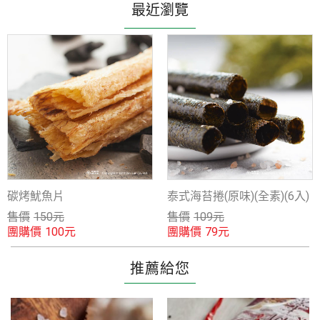
最近瀏覽
碳烤魷魚片
泰式海苔捲(原味)(全素)(6入)
售價
150
元
售價
109
元
團購價
團購價
100
元
79
元
推薦給您