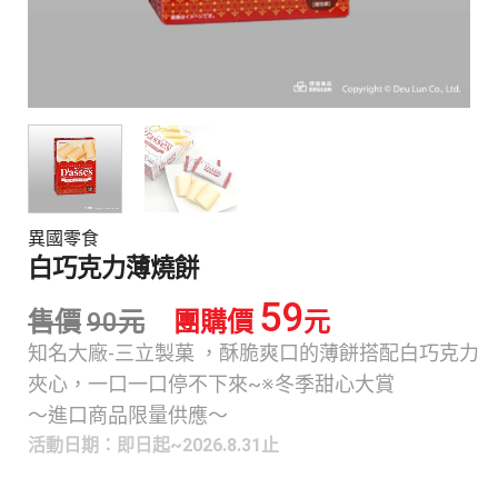
異國零食
白巧克力薄燒餅
59
售價
90
元
團購價
元
知名大廠-三立製菓 ，酥脆爽口的薄餅搭配白巧克力
夾心，一口一口停不下來~※冬季甜心大賞
～進口商品限量供應～
活動日期：即日起~2026.8.31止