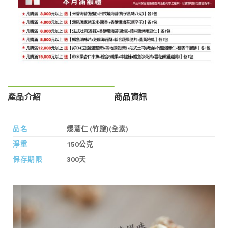
產品介紹
商品資訊
品名
爆薏仁 (竹鹽)(全素)
淨重
150公克
保存期限
300天