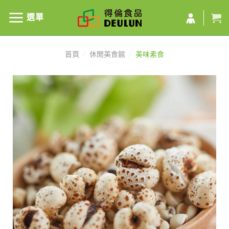
選單
首頁
/
休閒美食館
/
美味素食