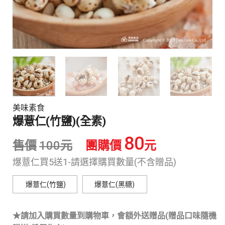
美味素食
爆薏仁(竹鹽)(全素)
80
售價
100
元
團購價
元
爆薏仁買5送1-請選擇購買數量(不含贈品)
爆薏仁(竹鹽)
爆薏仁(黑糖)
★請加入購買數量到購物車，會額外送贈品(贈品口味隨機