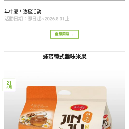
年中慶！強檔活動
活動日期：即日起~2026.8.31止
繼續閱讀
→
蜂蜜韓式醬味米果
21
8 月