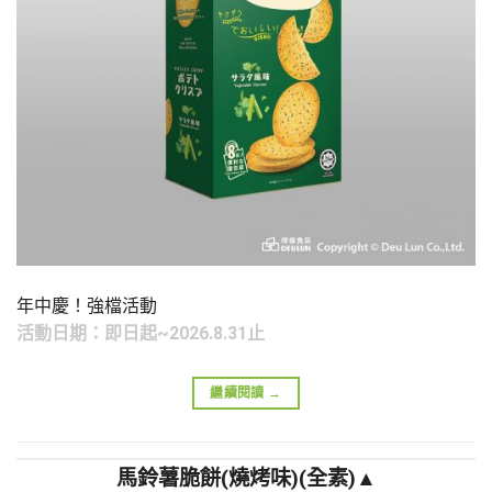
年中慶！強檔活動
活動日期：即日起~2026.8.31止
繼續閱讀
→
馬鈴薯脆餅(燒烤味)(全素)▲