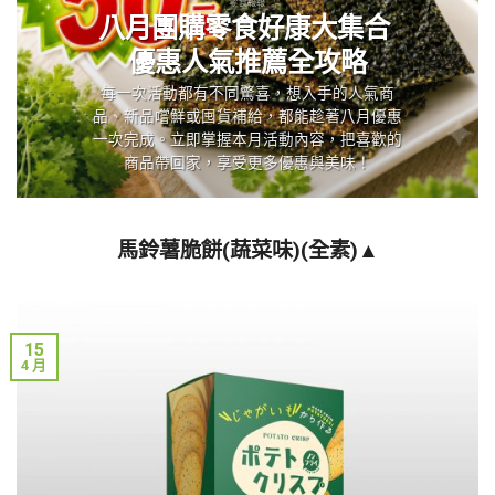
零食報報
八月團購零食好康大集合
優惠人氣推薦全攻略
每一次活動都有不同驚喜，想入手的人氣商
品、新品嚐鮮或囤貨補給，都能趁著八月優惠
一次完成。立即掌握本月活動內容，把喜歡的
商品帶回家，享受更多優惠與美味！
馬鈴薯脆餅(蔬菜味)(全素)▲
15
4 月