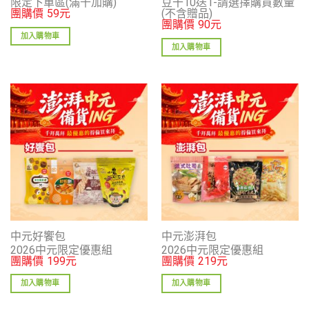
限定下單區(滿千加購)
豆干10送1-請選擇購買數量
團購價
59
元
(不含贈品)
團購價
90
元
加入購物車
加入購物車
中元好饗包
中元澎湃包
2026中元限定優惠組
2026中元限定優惠組
團購價
199
元
團購價
219
元
加入購物車
加入購物車