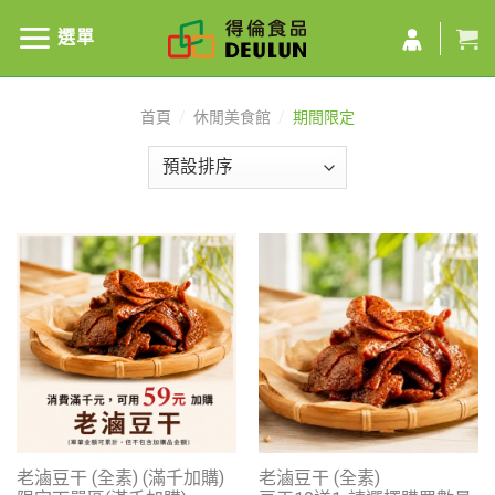
選單
首頁
/
休閒美食館
/
期間限定
老滷豆干 (全素) (滿千加購)
老滷豆干 (全素)