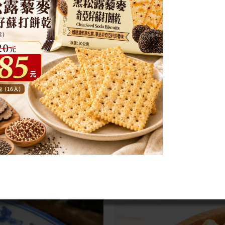
爆脆烤海苔-香菜
優惠特價
59元