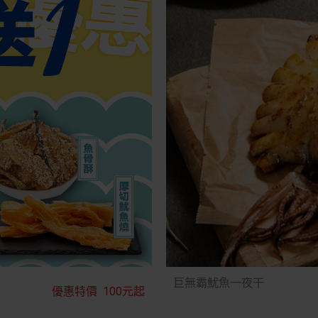
巨無霸魷魚一夜干
優惠特價
100元起