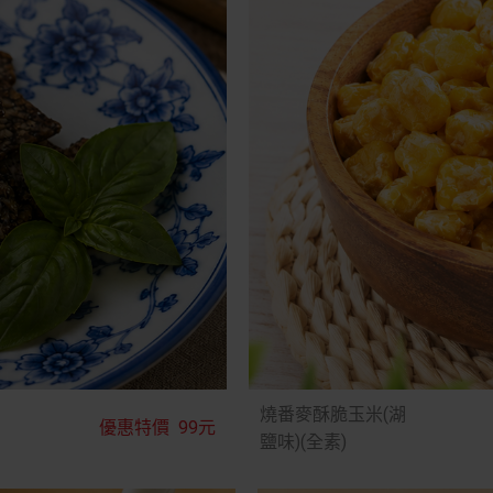
燒番麥酥脆玉米(湖
優惠特價
99元
鹽味)(全素)