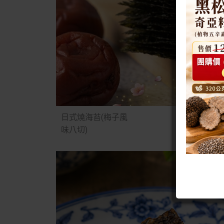
日式燒海苔(梅子風
味八切)