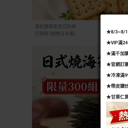
黑松露藜麥奇亞籽蘇
★8/3~8
打餅乾 (植物五辛素)
★VIP滿
★滿千加
★官網訂購
★冷凍滿9
★帶皮鹽炒
★甘栗仁買