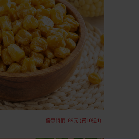
優惠特價
89元
(買10送1)