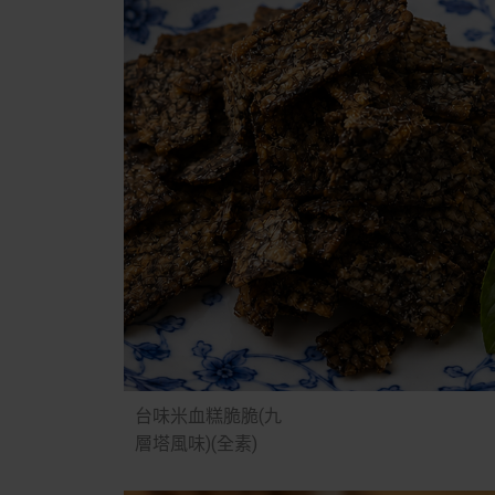
台味米血糕脆脆(九
層塔風味)(全素)