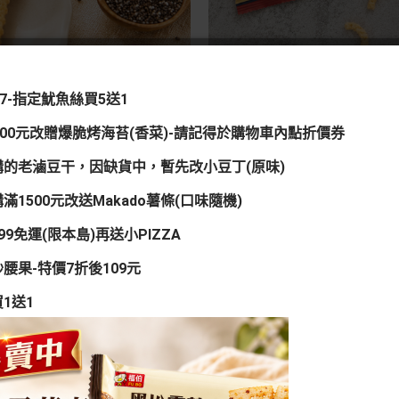
淡水鱻魚絲
優惠特價
85元
/17-指定魷魚絲買5送1
2400元改贈爆脆烤海苔(香菜)-請記得於購物車內點折價券
購的老滷豆干，因缺貨中，暫先改小豆丁(原味)
滿1500元改送Makado薯條(口味隨機)
99免運(限本島)再送小PIZZA
腰果-特價7折後109元
1送1